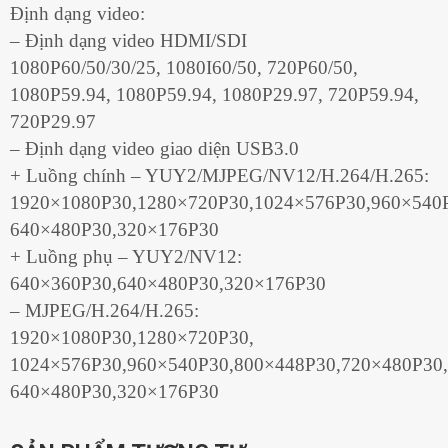
Định dạng video:
– Định dạng video HDMI/SDI
1080P60/50/30/25, 1080I60/50, 720P60/50,
1080P59.94, 1080P59.94, 1080P29.97, 720P59.94,
720P29.97
– Định dạng video giao diện USB3.0
+ Luồng chính – YUY2/MJPEG/NV12/H.264/H.265:
1920×1080P30,1280×720P30,1024×576P30,960×540
640×480P30,320×176P30
+ Luồng phụ – YUY2/NV12:
640×360P30,640×480P30,320×176P30
– MJPEG/H.264/H.265:
1920×1080P30,1280×720P30,
1024×576P30,960×540P30,800×448P30,720×480P30,
640×480P30,320×176P30