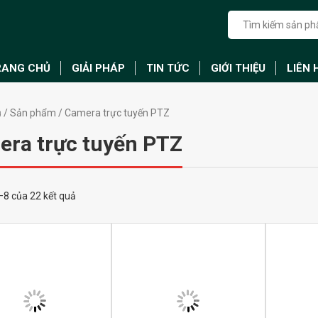
RANG CHỦ
GIẢI PHÁP
TIN TỨC
GIỚI THIỆU
LIÊN 
ủ
/
Sản phẩm
/ Camera trực tuyến PTZ
ra trực tuyến PTZ
1–8 của 22 kết quả
Micro hội nghị Wodwin Win-