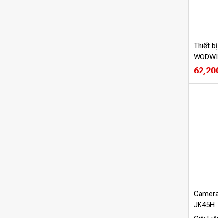
Thiết b
WODWI
62,20
Camera
JK45H