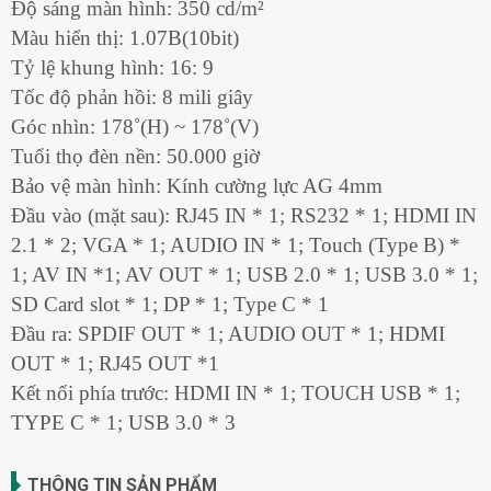
Độ sáng màn hình: 350 cd/m²
Màu hiển thị: 1.07B(10bit)
Tỷ lệ khung hình: 16: 9
Tốc độ phản hồi: 8 mili giây
Góc nhìn: 178˚(H) ~ 178˚(V)
Tuổi thọ đèn nền: 50.000 giờ
Bảo vệ màn hình: Kính cường lực AG 4mm
Đầu vào (mặt sau): RJ45 IN * 1; RS232 * 1; HDMI IN
2.1 * 2; VGA * 1; AUDIO IN * 1; Touch (Type B) *
1; AV IN *1; AV OUT * 1; USB 2.0 * 1; USB 3.0 * 1;
SD Card slot * 1; DP * 1; Type C * 1
Đầu ra: SPDIF OUT * 1; AUDIO OUT * 1; HDMI
OUT * 1; RJ45 OUT *1
Kết nối phía trước: HDMI IN * 1; TOUCH USB * 1;
TYPE C * 1; USB 3.0 * 3
THÔNG TIN SẢN PHẨM