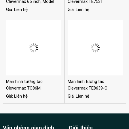
Clevermax 65 inch, Model
Clevermax TE7531
DS65A
Giá: Liên hệ
Giá: Liên hệ
Màn hình tương tác
Màn hình tương tác
Clevermax TC86M.
Clevermax TE8639-C
Giá: Liên hệ
Giá: Liên hệ
Văn phòng giao dịch
Giới thiệu