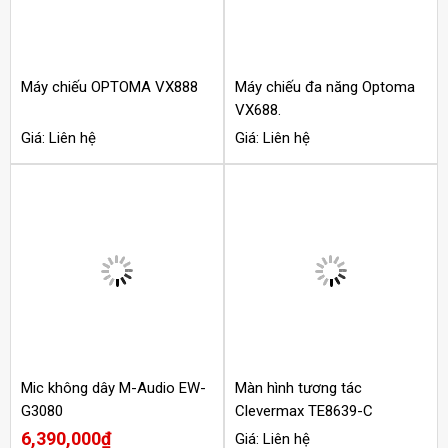
Máy chiếu OPTOMA VX888
Máy chiếu đa năng Optoma
VX688.
Giá: Liên hệ
Giá: Liên hệ
Mic không dây M-Audio EW-
Màn hình tương tác
G3080
Clevermax TE8639-C
6,390,000
₫
Giá: Liên hệ
←
1
2
3
4
5
…
8
9
10
→