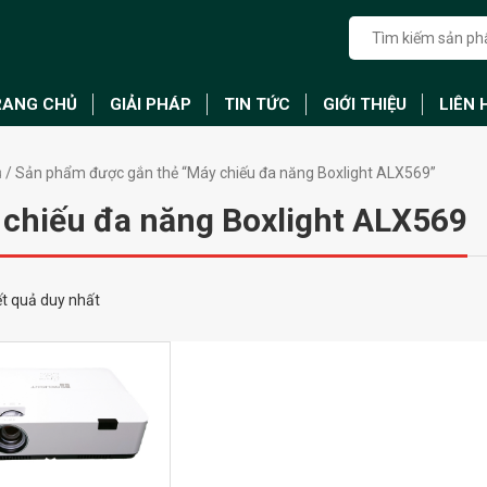
RANG CHỦ
GIẢI PHÁP
TIN TỨC
GIỚI THIỆU
LIÊN 
ủ
/ Sản phẩm được gắn thẻ “Máy chiếu đa năng Boxlight ALX569”
chiếu đa năng Boxlight ALX569
kết quả duy nhất