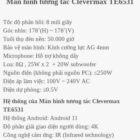
Màn hình tương tác Clevermax TE6531
Tốc độ phản hồi: 8 mili giây
Góc nhìn: 178˚(H) ~ 178˚(V)
Tuổi thọ đèn nền: 50.000 giờ
Bảo vệ màn hình: Kính cường lực AG 4mm
Microphone: Hỗ trợ không dây
Loa: 8Ω , 25W x 2 + 20W subwoofer
Nguồn điện (không phải nguồn PC): ≤250W
Điện áp làm việc: 100V ~ 240V AC
Điện dự phòng: ≤0.5V
Hệ thống của Màn hình tương tác Clevermax
TE6531
Hệ thống Android: Android 11
Độ phân giải giao diện người dùng: 4K
Công nghệ cảm ứng: IR (Infrared technology)